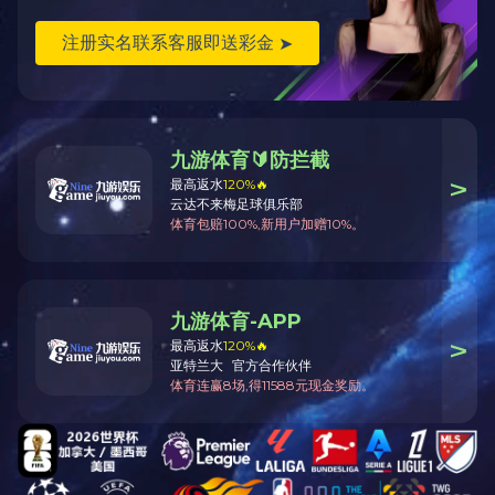
下一篇：
怀化市主城区至中方县城供水主管网连通工程怀黔路
DN600供水管网施工照片
联系
CONTACT
地址：怀化市天星东路锦绣五溪12栋六楼
邮编：418000
电话：0745-2720623
手机：0745-2720623