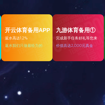
启新程 ——od官网登录_OD（中国）官方锚定“
2025-11-28
十五五”发展人才根基。
11
月
26
日，od官网登录
展
工程领域
法规解读与风险防控专题培训
。
公司
2
动能。