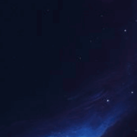
作为公司谋划
“十五五”、打造高素
采用
“法规解读+典型案例剖析”的模式，
让参训人员
感知法律红线
。针对参训人
细致解答，现场互动
热烈
，有效
破解
业
控实操指引，助力员工将法治思维融入