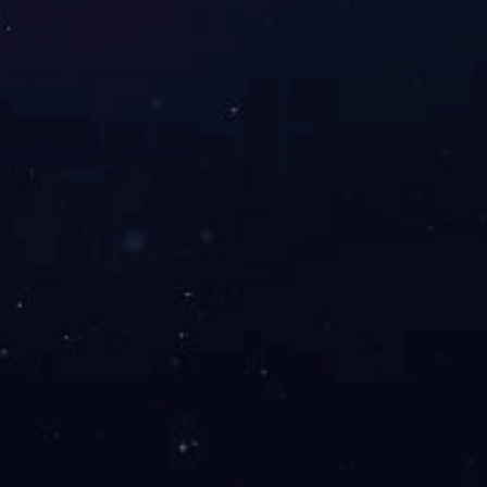
行
手机：0745-2720623
传真：0745-2720623
邮箱：379665018@qq.com
工作动态
企业文化
工程业绩
综合信息
o
有©od官网登录_OD（中国）官方 湘ICP备15017868号-1 技术支持：
e5e