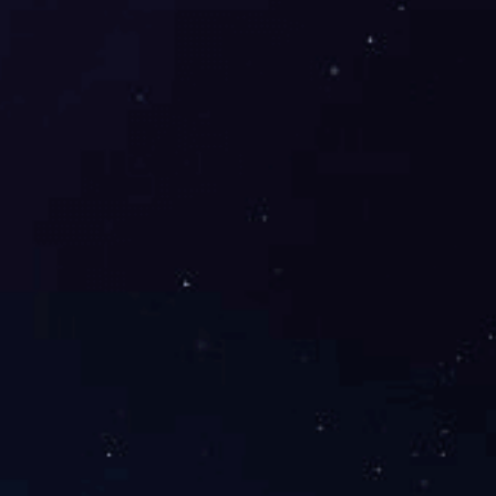
风险防控方法。
”参训业务骨干表示，将把
范风险、推动工作的实战能力。
每周五固定开展业务技能提升培训。下一
一级建造师、二级建造师及增项报考条件
、持资质、善攻坚”的复合型人才队伍，以
劲。