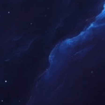
质专业化人才队伍的关键举措，活动
特邀
怀化市诚
结合
近年工程领域
违法违规案例，深入拆解违法
员提出的
“
串标
认定标准
”“异议投诉处理流程”
“
资
务
堵点难点
，
培训内容
贴合工作实际
、案例典型生
业务全流程。