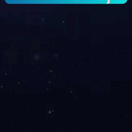
邮编：418000
电话：0745-2720623
手机：0745-2720623
传真：0745-2720623
邮箱：379665018@qq.com
网站首页
企业概况
工作动态
企业文化
工程业绩
综合信息
od官网登录
_OD（中国）官
方
版权所有©od官网登录_OD（中国）官方 湘ICP备15017868号-1 技术
支持：
e5e第5元素
九游官网
|
华体会APP下载(中国)有限公司
|
米兰在线注册
|
米兰官方网
站
|
九游网·官方端网站登录入口
|
开云网页版
|
J9在线平台
|
开云集团官